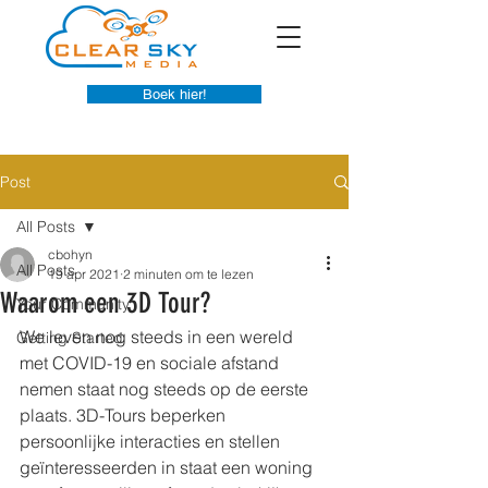
Boek hier!
Post
All Posts
cbohyn
All Posts
19 apr 2021
2 minuten om te lezen
Waarom een 3D Tour?
Your Community
We leven nog steeds in een wereld 
Getting Started
met COVID-19 en sociale afstand 
nemen staat nog steeds op de eerste 
plaats. 3D-Tours beperken 
persoonlijke interacties en stellen 
geïnteresseerden in staat een woning 