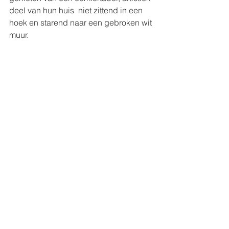
deel van hun huis  niet zittend in een 
hoek en starend naar een gebroken wit 
muur.
8. Planten
Geesten zien alles wat je verkeerd 
doet met je planten, en ze willen 
helpen, maar ze kunnen niet echt een 
gieter pakken en aan het werk gaan. 
Geesten willen dat je weet dat je je ene 
vetplant te veel water geeft, je andere 
vetplant onder water zet en advies 
inwint van de verkeerde mensen en 
Instagram accounts. Daarom blijven ze 
plantenboeken naar je gooien als je de 
bibliotheek van je huis binnengaat. Ze 
zijn echter altijd blij om wat meer 