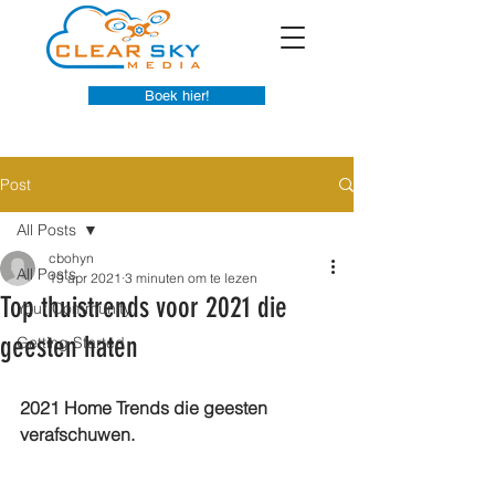
Boek hier!
Post
All Posts
cbohyn
All Posts
19 apr 2021
3 minuten om te lezen
Top thuistrends voor 2021 die
Your Community
geesten haten
Getting Started
2021 Home Trends die geesten 
verafschuwen.