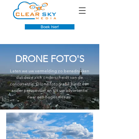
Boek hier!
DRONE FOTO'S
Laten we uw vermelding zo benadrukken
dat deze zich onderscheidt van de
concurrentie. Drone-fotografie biedt een
ander perspectief en tilt uw advertentie
naar een hoger niveau.