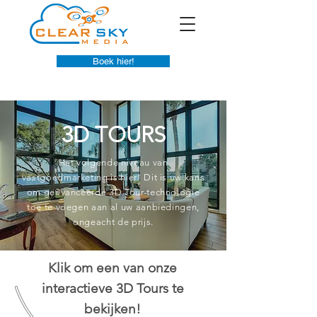
Boek hier!
3D TOURS
Het volgende niveau van
vastgoedmarketing is hier! Dit is uw kans
om geavanceerde 3D Tour-technologie
toe te voegen aan al uw aanbiedingen,
ongeacht de prijs.
Klik om een ​​van onze
interactieve 3D Tours te
bekijken!