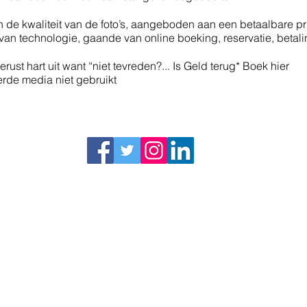
in de kwaliteit van de foto’s, aangeboden aan een betaalbare pri
van technologie, gaande van online boeking, reservatie, betalin
st hart uit want “niet tevreden?... Is Geld terug* Boek hier
erde media niet gebruikt
Clear Sky Media
Luxemburgstraat 20. 9140 Temse
info@clearskymedia.be
BTW BE.0752.866.884
Tel: 32 03 376 5060
orbeelden
Gebieden
Prijzen
Blog