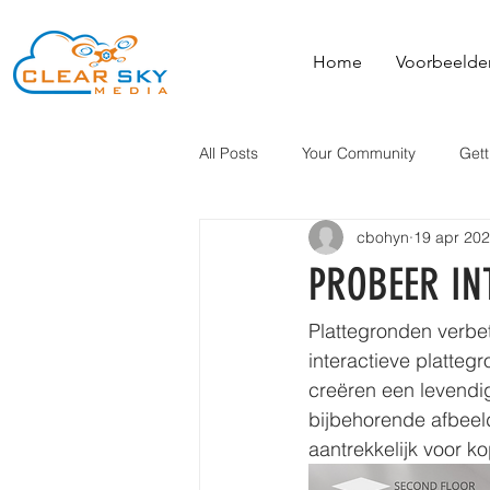
Home
Voorbeelde
All Posts
Your Community
Gett
cbohyn
19 apr 20
PROBEER IN
Plattegronden verbet
interactieve platteg
creëren een levendig
bijbehorende afbeel
aantrekkelijk voor ko