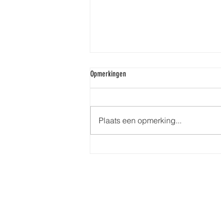
Opmerkingen
Plaats een opmerking...
Top thuistrends voor 2021 die geesten
haten