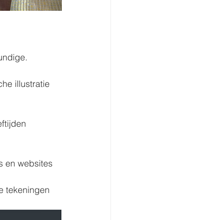
undige.
e illustratie 
ftijden 
s en websites
e tekeningen