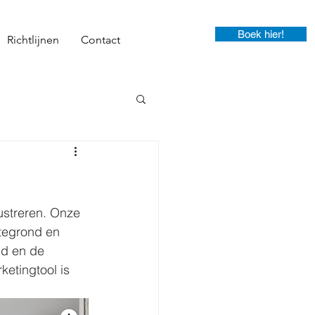
Boek hier!
Richtlijnen
Contact
ustreren. Onze 
tegrond en 
nd en de 
etingtool is 