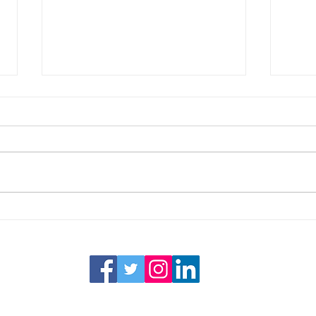
Waarom
slimme
Zonde
vastg
Waarom een 3D Tour?
zijn,
meerd
onroe
Clear Sky Media